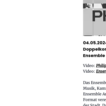
04.05.202
Doppelkon
Ensemble
Video:
Phili
Video:
Ensem
Das Ensembl
Musik, Kamm
Ensemble Am
Format vere
der Stadt. D