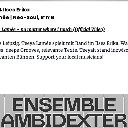
 Ilses Erika
mée
| Neo-Soul, R’n’B
 Lamée - no matter where i touch (Official Video)
 Leipzig. Teeya Lamée spielt mit Band im Ilses Erika. W
s, deepe Grooves, relevante Texte. Teeyah stand inzwis
evanten Bühnen. Support your local musicians!