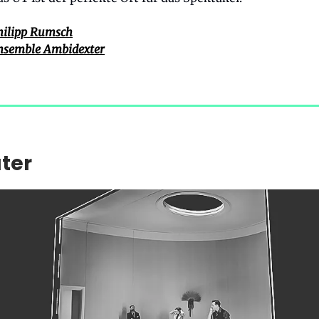
hilipp Rumsch
nsemble Ambidexter
ter