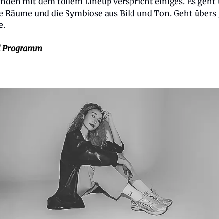
nden mit dem tollem Lineup verspricht einiges. Es geht
le Räume und die Symbiose aus Bild und Ton. Geht übers
e.
d Programm