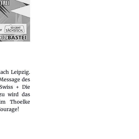
ach Leipzig.
 Message des
 Swiss + Die
zu wird das
Tim Thoelke
Courage!