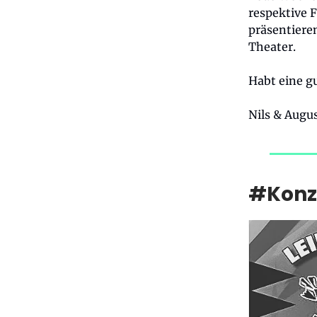
respektive 
präsentiere
Theater.
Habt eine gu
Nils & Augus
#Konz