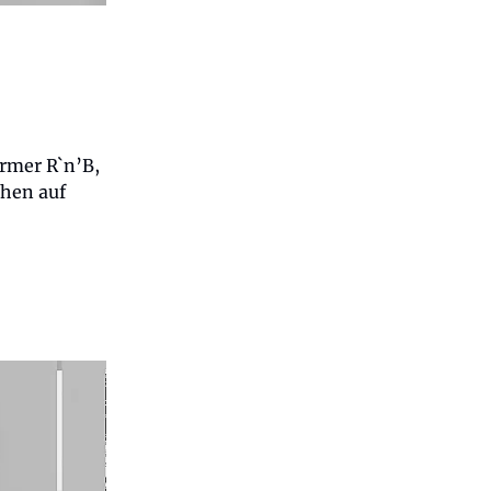
armer R`n’B,
chen auf