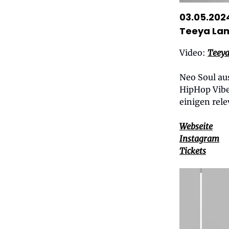
03.05.2024
Teeya La
Video:
Teeya
Neo Soul aus
HipHop Vibe
einigen rel
Webseite
Instagram
Tickets