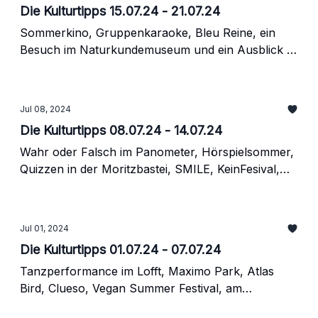
Die Kulturtipps 15.07.24 - 21.07.24
Sommerkino, Gruppenkaraoke, Bleu Reine, ein
Besuch im Naturkundemuseum und ein Ausblick in
den August
Jul 08, 2024
Die Kulturtipps 08.07.24 - 14.07.24
Wahr oder Falsch im Panometer, Hörspielsommer,
Quizzen in der Moritzbastei, SMILE, KeinFesival,
Rundgang am Grassi
Jul 01, 2024
Die Kulturtipps 01.07.24 - 07.07.24
Tanzperformance im Lofft, Maximo Park, Atlas
Bird, Clueso, Vegan Summer Festival, am
Schladitzer See und ein Ausblick in den August